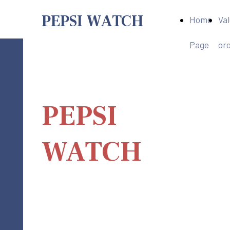
PEPSI WATCH
Home
Va
Page
oro
PEPSI WATCH
PEPSI
WATCH